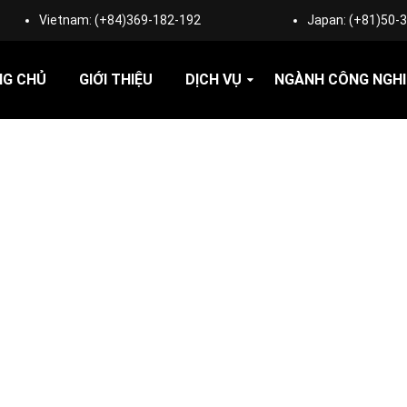
Vietnam:
(+84)369-182-192
Japan:
(+81)50-
NG CHỦ
GIỚI THIỆU
DỊCH VỤ
NGÀNH CÔNG NGHI