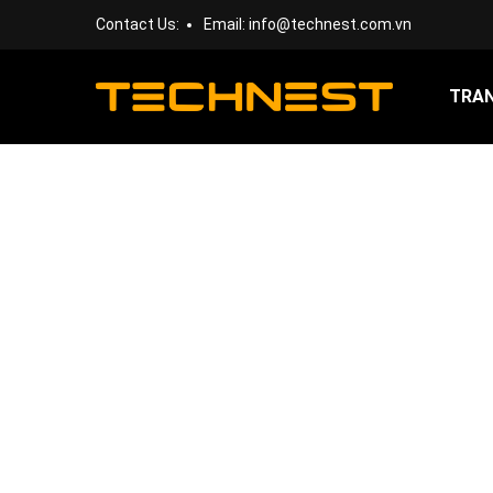
Contact Us:
Email:
info@technest.com.vn
TRA