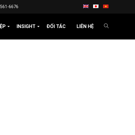
3561-6676
ỆP
INSIGHT
ĐỐI TÁC
LIÊN HỆ