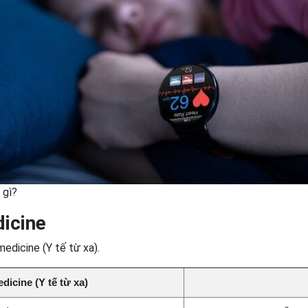
 gì?
icine
edicine (Y tế từ xa).
dicine (Y tế từ xa)