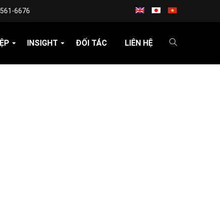
3561-6676
ỆP
INSIGHT
ĐỐI TÁC
LIÊN HỆ