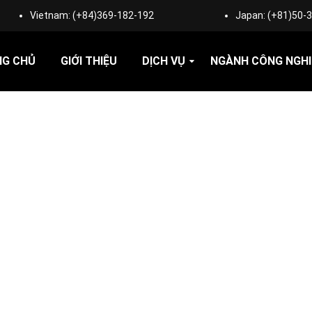
Vietnam:
(+84)369-182-192
Japan:
(+81)50-
NG CHỦ
GIỚI THIỆU
DỊCH VỤ
NGÀNH CÔNG NGHI