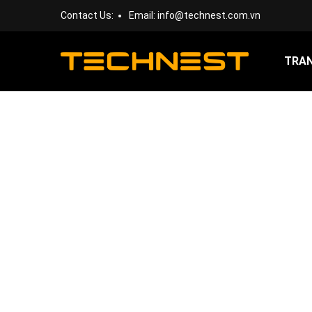
Contact Us:
Email:
info@technest.com.vn
TRA