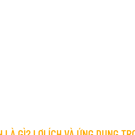
 LÀ GÌ? LỢI ÍCH VÀ ỨNG DỤNG TR