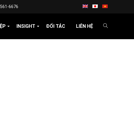
3561-6676
ỆP
INSIGHT
ĐỐI TÁC
LIÊN HỆ