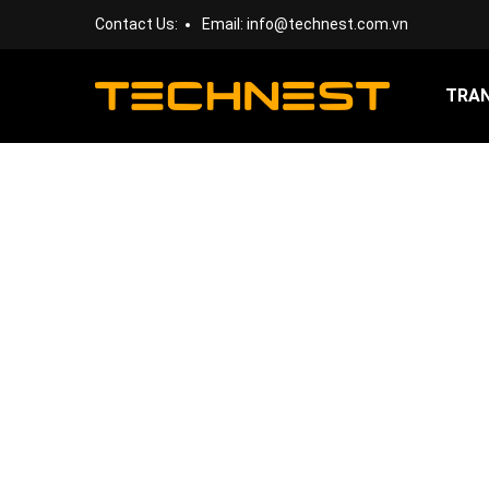
Contact Us:
Email:
info@technest.com.vn
TRA