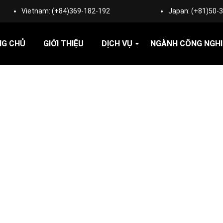
Vietnam:
(+84)369-182-192
Japan:
(+81)50-
NG CHỦ
GIỚI THIỆU
DỊCH VỤ
NGÀNH CÔNG NGHI